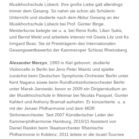
Musikhochschule Lübeck. Ihre große Liebe galt allerdings
immer dem Gesang. So nahm sie schon als Schülerin
Unterricht und studierte nach dem Abitur Gesang an der
Musikhochschule Lübeck bei Prof. Günter Binge.
Meisterkurse belegte sie u. a. bei Rene Kollo, Lilian Sukis,
und Bernd Weikl und arbeitete intensiv mit Gisela Litz und Ks
Irmgard Boas. Sie ist Preisträgerin des Internationalen
Gesangswettbewerbs der Kammeroper Schloss Rheinsberg.
Alexander Merzyn
, 1983 in Kiel geboren, studierte
Violoncello in Berlin bei Jens Peter Maintz und spielte
zunächst beim Deutschen Symphonie-Orchester Berlin unter
Kent Nagano sowie beim Rundfunksinfonieorchester Berlin
unter Marek Janowski, bevor er 2009 ein Dirigierstudium an
der Musikhochschule in Weimar bei Nicolás Pasquet, Gunter
Kahlert und Anthony Bramall aufnahm. Er konzertierte u. a.
mit der Jenaer Philharmonie und dem MDR
Sinfonieorchester. Seit 2007 Künstlerischer Leiter der
Kammerphilharmonie Hamburg, 2010/11 Assistent von
Daniel Raiskin beim Staatsorchester Rheinische
Philharmonie in Koblenz. 2011 leitete er die Israel-Tournee