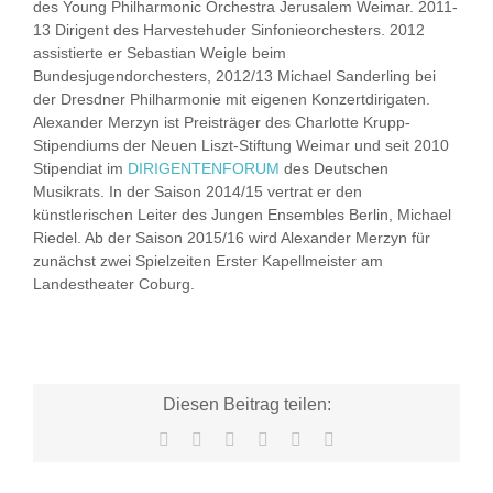
des Young Philharmonic Orchestra Jerusalem Weimar. 2011-
13 Dirigent des Harvestehuder Sinfonieorchesters. 2012
assistierte er Sebastian Weigle beim
Bundesjugendorchesters, 2012/13 Michael Sanderling bei
der Dresdner Philharmonie mit eigenen Konzertdirigaten.
Alexander Merzyn ist Preisträger des Charlotte Krupp-
Stipendiums der Neuen Liszt-Stiftung Weimar und seit 2010
Stipendiat im
DIRIGENTENFORUM
des Deutschen
Musikrats. In der Saison 2014/15 vertrat er den
künstlerischen Leiter des Jungen Ensembles Berlin, Michael
Riedel. Ab der Saison 2015/16 wird Alexander Merzyn für
zunächst zwei Spielzeiten Erster Kapellmeister am
Landestheater Coburg.
Diesen Beitrag teilen:
Facebook
X
LinkedIn
WhatsApp
Tumblr
E-
Mail