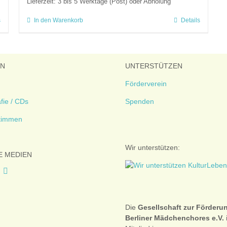
Lieferzeit:
3 bis 5 Werktage (Post) oder Abholung
s
In den Warenkorb
Details
EN
UNTERSTÜTZEN
Förderverein
fie / CDs
Spenden
timmen
Wir unterstützen:
E MEDIEN
Die
Gesellschaft zur Förderu
Berliner Mädchenchores e.V.