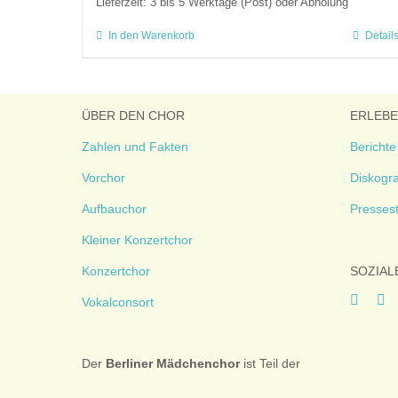
Lieferzeit:
3 bis 5 Werktage (Post) oder Abholung
In den Warenkorb
Detail
ÜBER DEN CHOR
ERLEB
Zahlen und Fakten
Berichte
Vorchor
Diskogra
Aufbauchor
Presses
Kleiner Konzertchor
Konzertchor
SOZIAL
Vokalconsort
Der
Berliner
Mädchenchor
ist Teil der