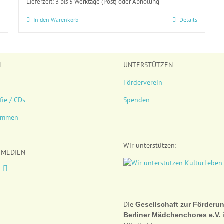
Lieferzeit:
3 bis 5 Werktage (Post) oder Abholung
s
In den Warenkorb
Details
N
UNTERSTÜTZEN
Förderverein
fie / CDs
Spenden
timmen
Wir unterstützen:
 MEDIEN
Die
Gesellschaft zur Förderu
Berliner Mädchenchores e.V.