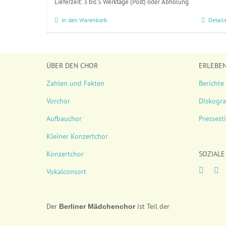
Lieferzeit:
3 bis 5 Werktage (Post) oder Abholung
In den Warenkorb
Detail
ÜBER DEN CHOR
ERLEBE
Zahlen und Fakten
Berichte
Vorchor
Diskogra
Aufbauchor
Presses
Kleiner Konzertchor
Konzertchor
SOZIALE
Vokalconsort
Der
ist Teil der
Berliner
Mädchenchor