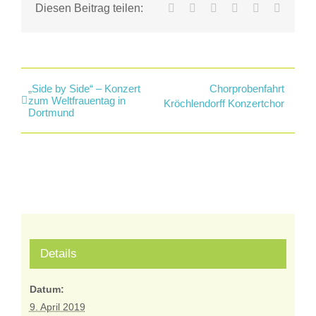
Facebook
X
LinkedIn
WhatsApp
Tumblr
E-
Diesen Beitrag teilen:
Mail
„Side by Side“ – Konzert
Chorprobenfahrt
zum Weltfrauentag in
Kröchlendorff Konzertchor
Dortmund
Details
Datum:
9. April 2019