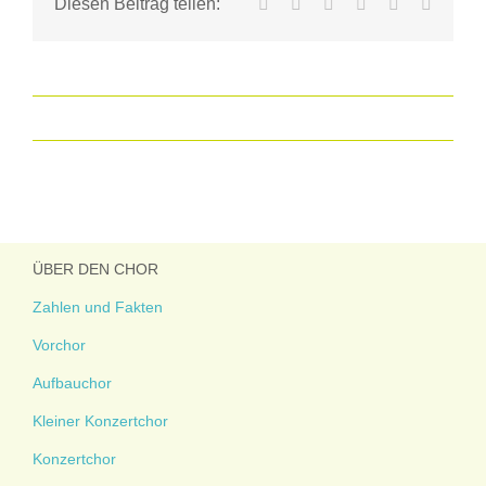
Facebook
X
LinkedIn
WhatsApp
Tumblr
E-
Diesen Beitrag teilen:
Mail
ÜBER DEN CHOR
Zahlen und Fakten
Vorchor
Aufbauchor
Kleiner Konzertchor
Konzertchor