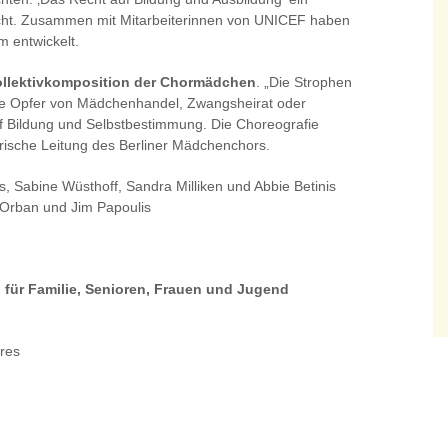
h nicht. Zusammen mit Mitarbeiterinnen von UNICEF haben
 entwickelt.
ollektivkomposition der Chormädchen
. „Die Strophen
ie Opfer von Mädchenhandel, Zwangsheirat oder
uf Bildung und Selbstbestimmung. Die Choreografie
lerische Leitung des Berliner Mädchenchors.
 Sabine Wüsthoff, Sandra Milliken und Abbie Betinis
Orban und Jim Papoulis
n für Familie, Senioren, Frauen und Jugend
res