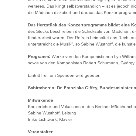
weiteres. Das klingt selbstverständlich – ist es jedoc
die Mädchen diskutiert und daraus das Konzertprogramm
Das
Herzstück des Konzertprogramms bildet eine K
des Stücks beschreiben die Schicksale von Mädchen, d
Kinderarbeit waren. Der Refrain beinhaltet das Recht a
unterstreicht die Musik“, so Sabine Wüsthoff, die künst
Programm:
Werke von den Komponistinnen Lyn Williams,
sowie von den Komponisten Robert Schumann, György 
Eintritt frei, um Spenden wird gebeten
Schirmherrin: Dr. Franziska Giffey, Bundesministeri
Mitwirkende
Konzertchor und Vokalconsort des Berliner Mädchencho
Sabine Wüsthoff, Leitung
Imke Lichtwark, Klavier
Veranstalter