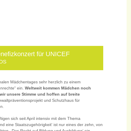
nefizkonzert für UNICEF
OS
onalen Mädchentages sehr herzlich zu einem
nrechte“ ein.
Weltweit kommen Mädchen noch
 wir unsere Stimme und hoffen auf breite
ltpräventionsprojekt und Schutzhaus für
en.
tigen sich seit April intensiv mit dem Thema
 eine Staatszugehörigkeit‘ ist nur eines der zehn, von
ten. ‚Das Recht auf Bildung und Ausbildung‘ ein