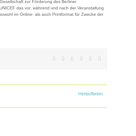
Gesellschaft zur Förderung des Berliner
 UNICEF das vor, während und nach der Veranstaltung
sowohl im Online- als auch Printformat für Zwecke der
Facebook
X
LinkedIn
WhatsApp
Tumblr
E-
Mail
Herbstferien