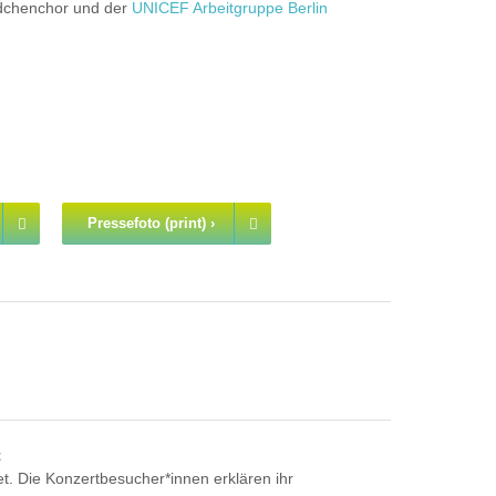
ädchenchor und der
UNICEF Arbeitgruppe Berlin
Pressefoto (print) ›
t
t. Die Konzertbesucher*innen erklären ihr