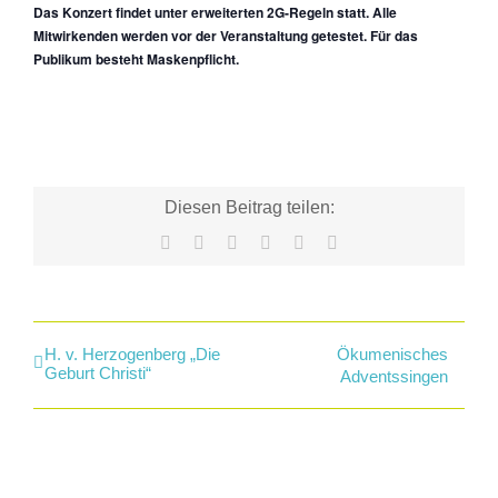
Das Konzert findet unter erweiterten 2G-Regeln statt. Alle
Mitwirkenden werden vor der Veranstaltung getestet. Für das
Publikum besteht Maskenpflicht.
Diesen Beitrag teilen:
Facebook
X
LinkedIn
WhatsApp
Tumblr
E-
Mail
H. v. Herzogenberg „Die
Ökumenisches
Geburt Christi“
Adventssingen