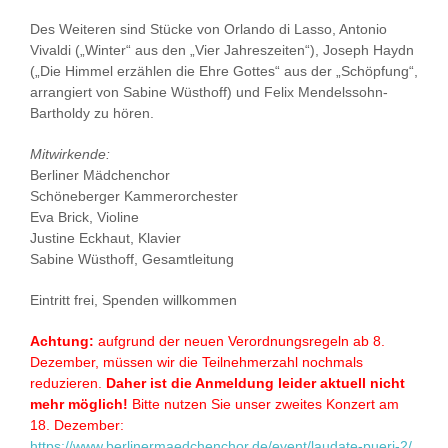
Des Weiteren sind Stücke von Orlando di Lasso, Antonio
Vivaldi („Winter“ aus den „Vier Jahreszeiten“), Joseph Haydn
(„Die Himmel erzählen die Ehre Gottes“ aus der „Schöpfung“,
arrangiert von Sabine Wüsthoff) und Felix Mendelssohn-
Bartholdy zu hören.
Mitwirkende:
Berliner Mädchenchor
Schöneberger Kammerorchester
Eva Brick, Violine
Justine Eckhaut, Klavier
Sabine Wüsthoff, Gesamtleitung
Eintritt frei, Spenden willkommen
Achtung:
aufgrund der neuen Verordnungsregeln ab 8.
Dezember, müssen wir die Teilnehmerzahl nochmals
reduzieren.
Daher ist die Anmeldung leider aktuell nicht
mehr möglich!
Bitte nutzen Sie unser zweites Konzert am
18. Dezember:
https://www.berlinermaedchenchor.de/event/laudate-pueri-2/