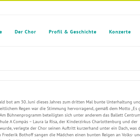
e
Der Chor
Profil & Geschichte
Konzerte
ald bot am 30. Juni dieses Jahres zum dritten Mal bunte Unterhaltung un
zeitlichem Regen war die Stimmung hervorragend, gemäß dem Motto „Es 
“. Am Bühnenprogramm beteiligten sich unter anderem das Ballett Centru
chule A Compàs – Laura la Risa, der Kinderzirkus Charlottenburg und der
wurde, verlegte der Chor seinen Auftritt kurzerhand unter ein Dach, was 
on Frederik Bothoff sangen die Mädchen einen bunten Reigen an Volks- un