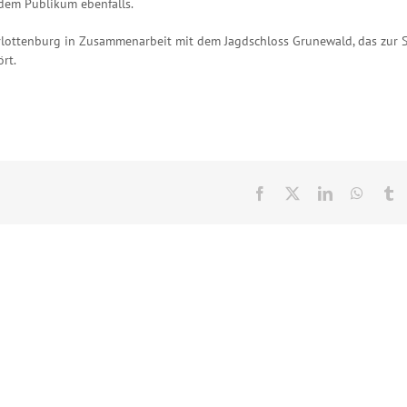
 dem Publikum ebenfalls.
harlottenburg in Zusammenarbeit mit dem Jagdschloss Grunewald, das zur S
rt.
Facebook
X
LinkedIn
Whats
T