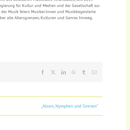
egierung für Kultur und Medien und der Gesellschaft zur
 der Musik feiern Musiker:innen und Musikbegeisterte
über alle Altersgrenzen, Kulturen und Genres hinweg.
Facebook
X
LinkedIn
WhatsApp
Tumblr
E-
Mail
„Nixen, Nymphen und Sirenen“