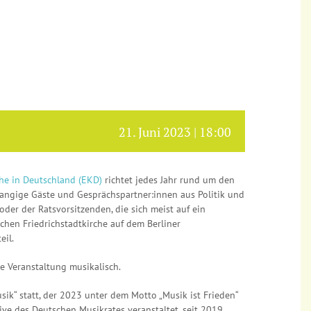
21. Juni 2023 | 18:00
he in Deutschland (EKD)
richtet jedes Jahr rund um den
angige Gäste und Gesprächspartner:innen aus Politik und
oder der Ratsvorsitzenden, die sich meist auf ein
schen Friedrichstadtkirche auf dem Berliner
eil.
e Veranstaltung musikalisch.
ik“ statt, der 2023 unter dem Motto „Musik ist Frieden“
tive des Deutschen Musikrates veranstaltet, seit 2019