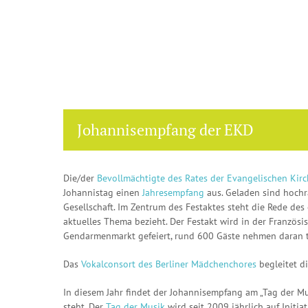
Johannisempfang der EKD
Die/der
Bevollmächtigte des Rates der Evangelischen Kirc
Johannistag einen
Jahresempfang
aus. Geladen sind hochr
Gesellschaft. Im Zentrum des Festaktes steht die Rede des 
aktuelles Thema bezieht. Der Festakt wird in der Französi
Gendarmenmarkt gefeiert, rund 600 Gäste nehmen daran t
Das
Vokalconsort des Berliner Mädchenchores
begleitet di
In diesem Jahr findet der Johannisempfang am „Tag der Mus
steht. Der
Tag der Musik
wird seit 2009 jährlich auf Initia