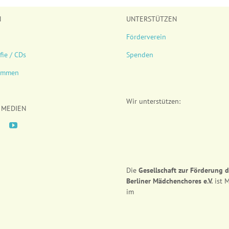
N
UNTERSTÜTZEN
Förderverein
fie / CDs
Spenden
timmen
Wir unterstützen:
 MEDIEN
Die
Gesellschaft zur Förderung 
Berliner Mädchenchores e.V.
ist M
im