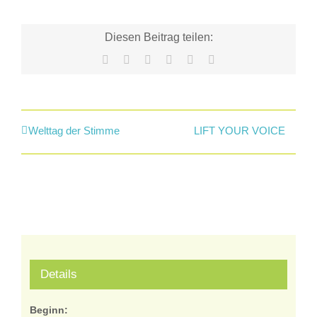
Diesen Beitrag teilen:
Facebook
X
LinkedIn
WhatsApp
Tumblr
E-
Mail
Welttag der Stimme
LIFT YOUR VOICE
Details
Beginn: