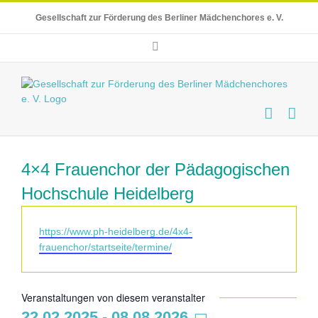
Skip
Gesellschaft zur Förderung des Berliner Mädchenchores e. V.
to
content
E-
Mail
4×4 Frauenchor der Pädagogischen
Hochschule Heidelberg
Webseite
https://www.ph-heidelberg.de/4x4-
frauenchor/startseite/termine/
Veranstaltungen von diesem veranstalter
22.02.2025
 - 
08.08.2026