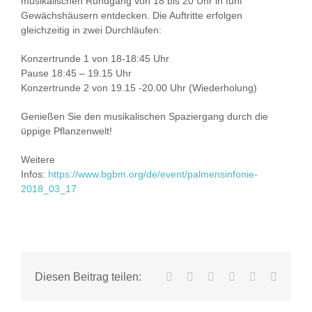
musikalischen Rundgang von 18 bis 20 Uhr in fünf
Gewächshäusern entdecken. Die Auftritte erfolgen
gleichzeitig in zwei Durchläufen:
Konzertrunde 1 von 18-18:45 Uhr
Pause 18:45 – 19.15 Uhr
Konzertrunde 2 von 19.15 -20.00 Uhr (Wiederholung)
Genießen Sie den musikalischen Spaziergang durch die
üppige Pflanzenwelt!
Weitere
Infos:
https://www.bgbm.org/de/event/palmensinfonie-
2018_03_17
Facebook
X
LinkedIn
WhatsApp
Tumblr
E-
Diesen Beitrag teilen:
Mail