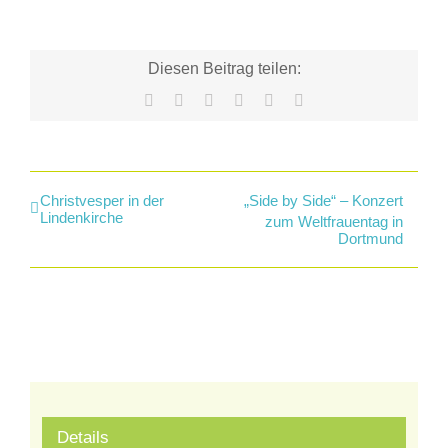
Diesen Beitrag teilen:
Facebook
X
LinkedIn
WhatsApp
Tumblr
E-
Mail
Christvesper in der
„Side by Side“ – Konzert
Lindenkirche
zum Weltfrauentag in
Dortmund
Details