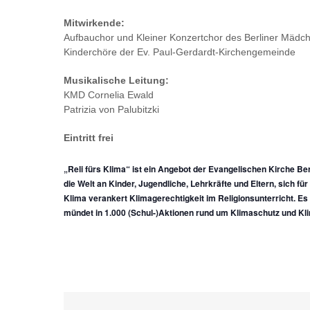
Mitwirkende:
Aufbauchor und Kleiner Konzertchor des Berliner Mädc
Kinderchöre der Ev. Paul-Gerdardt-Kirchengemeinde
Musikalische Leitung:
KMD Cornelia Ewald
Patrizia von Palubitzki
Eintritt frei
„Reli fürs Klima“ ist ein Angebot der Evangelischen Kirche B
die Welt an Kinder, Jugendliche, Lehrkräfte und Eltern, sich fü
Klima verankert Klimagerechtigkeit im Religionsunterricht. Es r
mündet in 1.000 (Schul-)Aktionen rund um Klimaschutz und Kli