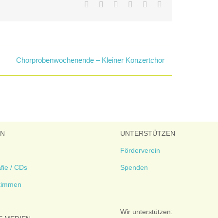
Facebook
X
LinkedIn
WhatsApp
Tumblr
E-
Mail
Chorprobenwochenende – Kleiner Konzertchor
EN
UNTERSTÜTZEN
Förderverein
fie / CDs
Spenden
timmen
Wir unterstützen: