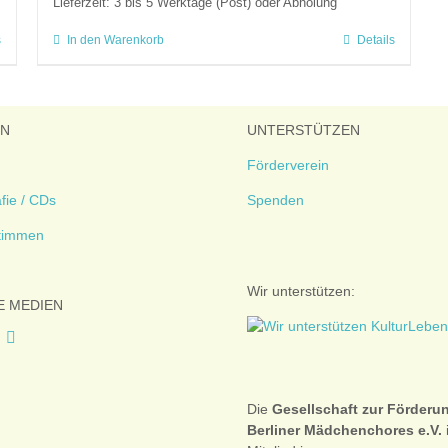
Lieferzeit:
3 bis 5 Werktage (Post) oder Abholung
s
In den Warenkorb
Details
EN
UNTERSTÜTZEN
Förderverein
fie / CDs
Spenden
timmen
Wir unterstützen:
E MEDIEN
Die
Gesellschaft zur Förderu
Berliner Mädchenchores e.V.