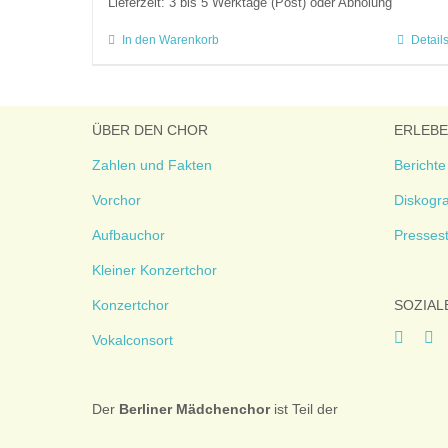
Lieferzeit:
3 bis 5 Werktage (Post) oder Abholung
In den Warenkorb
Detail
ÜBER DEN CHOR
ERLEB
Zahlen und Fakten
Berichte
Vorchor
Diskogra
Aufbauchor
Presses
Kleiner Konzertchor
Konzertchor
SOZIAL
Vokalconsort
Der
Berliner
Mädchenchor
ist Teil der