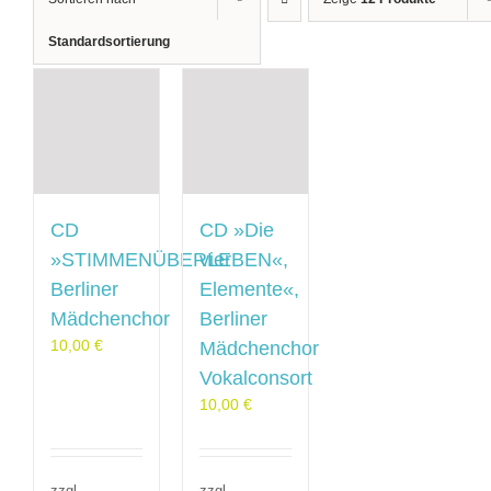
Standardsortierung
CD
CD »Die
»STIMMENÜBERLEBEN«,
vier
Berliner
Elemente«,
Mädchenchor
Berliner
10,00
€
Mädchenchor
Vokalconsort
10,00
€
zzgl.
zzgl.