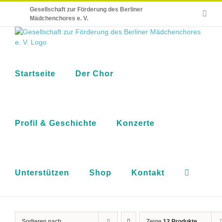
Skip
Gesellschaft zur Förderung des Berliner
E-
to
Mädchenchores e. V.
Mail
content
Startseite
Der Chor
Profil & Geschichte
Konzerte
Unterstützen
Shop
Kontakt
Sortieren nach
Zeige
12 Produkte