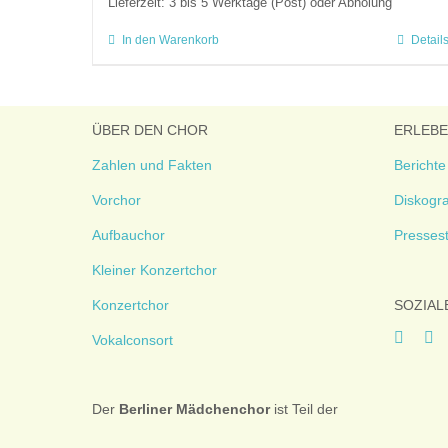
Lieferzeit:
3 bis 5 Werktage (Post) oder Abholung
In den Warenkorb
Detail
ÜBER DEN CHOR
ERLEB
Zahlen und Fakten
Berichte
Vorchor
Diskogra
Aufbauchor
Presses
Kleiner Konzertchor
Konzertchor
SOZIAL
Vokalconsort
Der
Berliner
Mädchenchor
ist Teil der