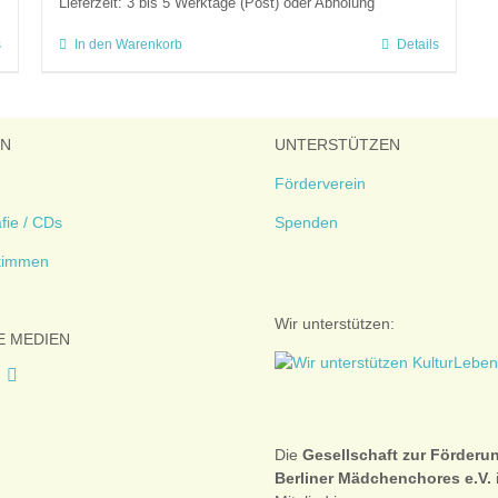
Lieferzeit:
3 bis 5 Werktage (Post) oder Abholung
s
In den Warenkorb
Details
EN
UNTERSTÜTZEN
Förderverein
fie / CDs
Spenden
timmen
Wir unterstützen:
E MEDIEN
Die
Gesellschaft zur Förderu
Berliner Mädchenchores e.V.