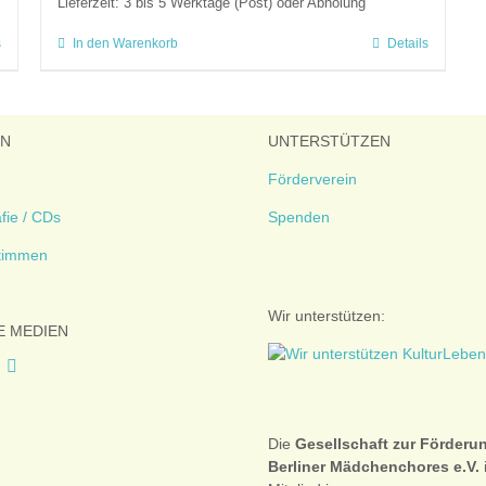
Lieferzeit:
3 bis 5 Werktage (Post) oder Abholung
s
In den Warenkorb
Details
EN
UNTERSTÜTZEN
Förderverein
fie / CDs
Spenden
timmen
Wir unterstützen:
E MEDIEN
Die
Gesellschaft zur Förderu
Berliner Mädchenchores e.V.