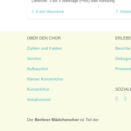
Lieferzeit:
3 bis 5 Werktage (Post) oder Abholung
In den Warenkorb
Detail
ÜBER DEN CHOR
ERLEB
Zahlen und Fakten
Berichte
Vorchor
Diskogra
Aufbauchor
Presses
Kleiner Konzertchor
Konzertchor
SOZIAL
Vokalconsort
Der
Berliner
Mädchenchor
ist Teil der