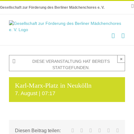
Skip
Gesellschaft zur Förderung des Berliner Mädchenchores e. V.
to
content
×
DIESE VERANSTALTUNG HAT BEREITS
STATTGEFUNDEN.
Karl-Marx-Platz in Neukölln
7. August | 07:17
Facebook
X
LinkedIn
WhatsApp
Tumblr
E-
Diesen Beitrag teilen: