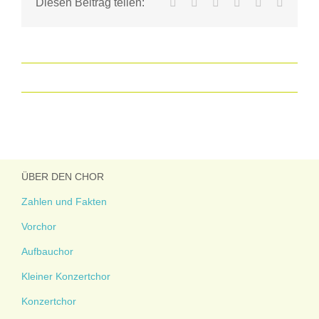
Facebook
X
LinkedIn
WhatsApp
Tumblr
E-
Diesen Beitrag teilen:
Mail
ÜBER DEN CHOR
Zahlen und Fakten
Vorchor
Aufbauchor
Kleiner Konzertchor
Konzertchor